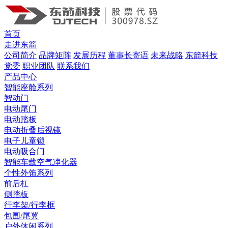
首页
走进东箭
公司简介
品牌矩阵
发展历程
董事长寄语
未来战略
东箭科技
党委
职业团队
联系我们
产品中心
智能座舱系列
智动门
电动尾门
电动踏板
电动折叠后视镜
电子儿童锁
电动吸合门
智能车载空气净化器
个性外饰系列
前后杠
侧踏板
行李架/行李框
包围/尾翼
户外休闲系列