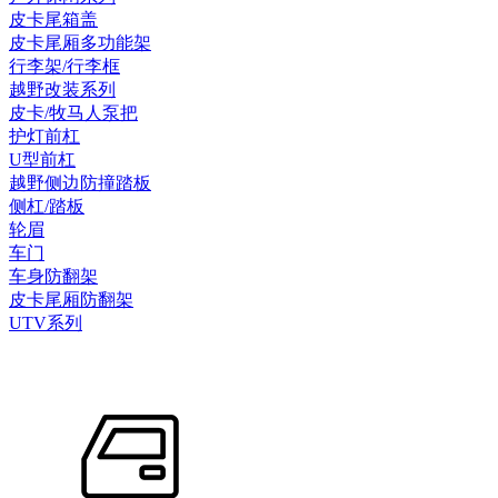
皮卡尾箱盖
皮卡尾厢多功能架
行李架/行李框
越野改装系列
皮卡/牧马人泵把
护灯前杠
U型前杠
越野侧边防撞踏板
侧杠/踏板
轮眉
车门
车身防翻架
皮卡尾厢防翻架
UTV系列