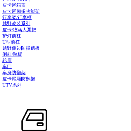
皮卡尾箱盖
皮卡尾厢多功能架
行李架/行李框
越野改装系列
皮卡/牧马人泵把
护灯前杠
U型前杠
越野侧边防撞踏板
侧杠/踏板
轮眉
车门
车身防翻架
皮卡尾厢防翻架
UTV系列