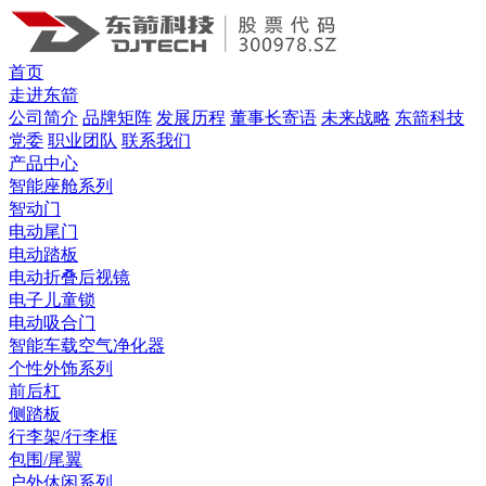
首页
走进东箭
公司简介
品牌矩阵
发展历程
董事长寄语
未来战略
东箭科技
党委
职业团队
联系我们
产品中心
智能座舱系列
智动门
电动尾门
电动踏板
电动折叠后视镜
电子儿童锁
电动吸合门
智能车载空气净化器
个性外饰系列
前后杠
侧踏板
行李架/行李框
包围/尾翼
户外休闲系列