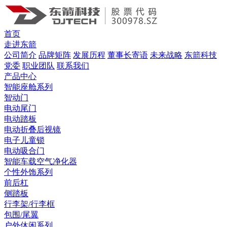
首页
走进东箭
公司简介
品牌矩阵
发展历程
董事长寄语
未来战略
东箭科技
党委
职业团队
联系我们
产品中心
智能座舱系列
智动门
电动尾门
电动踏板
电动折叠后视镜
电子儿童锁
电动吸合门
智能车载空气净化器
个性外饰系列
前后杠
侧踏板
行李架/行李框
包围/尾翼
户外休闲系列