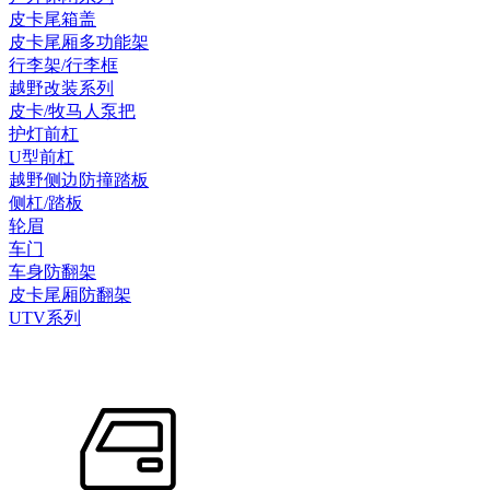
皮卡尾箱盖
皮卡尾厢多功能架
行李架/行李框
越野改装系列
皮卡/牧马人泵把
护灯前杠
U型前杠
越野侧边防撞踏板
侧杠/踏板
轮眉
车门
车身防翻架
皮卡尾厢防翻架
UTV系列