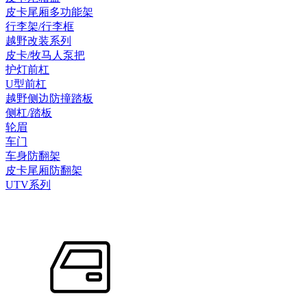
皮卡尾厢多功能架
行李架/行李框
越野改装系列
皮卡/牧马人泵把
护灯前杠
U型前杠
越野侧边防撞踏板
侧杠/踏板
轮眉
车门
车身防翻架
皮卡尾厢防翻架
UTV系列