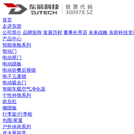
首页
走进东箭
公司简介
品牌矩阵
发展历程
董事长寄语
未来战略
东箭科技党
产品中心
智能座舱系列
智动门
电动尾门
电动踏板
电动折叠后视镜
电子儿童锁
电动吸合门
智能车载空气净化器
个性外饰系列
前后杠
侧踏板
行李架/行李框
包围/尾翼
户外休闲系列
皮卡尾箱盖