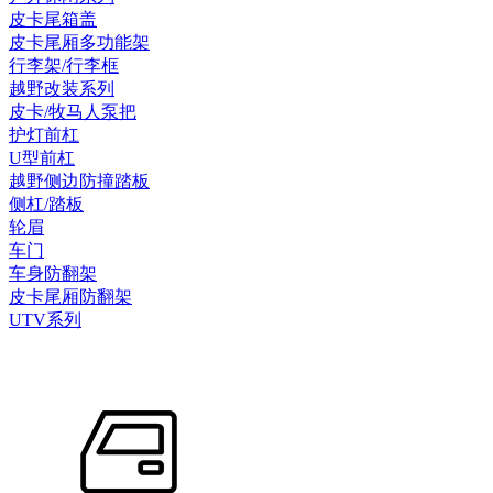
皮卡尾箱盖
皮卡尾厢多功能架
行李架/行李框
越野改装系列
皮卡/牧马人泵把
护灯前杠
U型前杠
越野侧边防撞踏板
侧杠/踏板
轮眉
车门
车身防翻架
皮卡尾厢防翻架
UTV系列