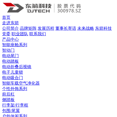
首页
走进东箭
公司简介
品牌矩阵
发展历程
董事长寄语
未来战略
东箭科技
党委
职业团队
联系我们
产品中心
智能座舱系列
智动门
电动尾门
电动踏板
电动折叠后视镜
电子儿童锁
电动吸合门
智能车载空气净化器
个性外饰系列
前后杠
侧踏板
行李架/行李框
包围/尾翼
户外休闲系列