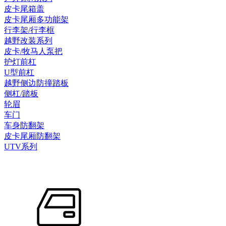
皮卡尾箱盖
皮卡尾厢多功能架
行李架/行李框
越野改装系列
皮卡/牧马人泵把
护灯前杠
U型前杠
越野侧边防撞踏板
侧杠/踏板
轮眉
车门
车身防翻架
皮卡尾厢防翻架
UTV系列