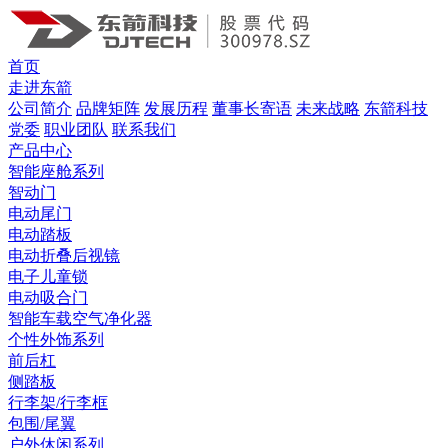
首页
走进东箭
公司简介
品牌矩阵
发展历程
董事长寄语
未来战略
东箭科技
党委
职业团队
联系我们
产品中心
智能座舱系列
智动门
电动尾门
电动踏板
电动折叠后视镜
电子儿童锁
电动吸合门
智能车载空气净化器
个性外饰系列
前后杠
侧踏板
行李架/行李框
包围/尾翼
户外休闲系列