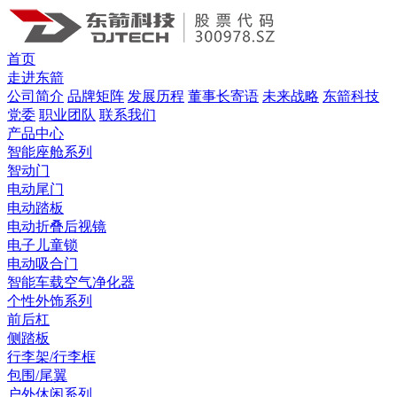
首页
走进东箭
公司简介
品牌矩阵
发展历程
董事长寄语
未来战略
东箭科技
党委
职业团队
联系我们
产品中心
智能座舱系列
智动门
电动尾门
电动踏板
电动折叠后视镜
电子儿童锁
电动吸合门
智能车载空气净化器
个性外饰系列
前后杠
侧踏板
行李架/行李框
包围/尾翼
户外休闲系列