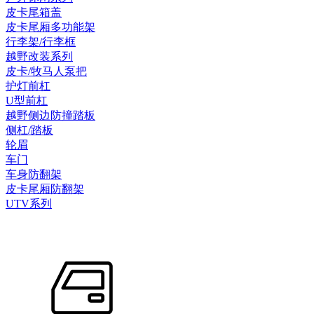
皮卡尾箱盖
皮卡尾厢多功能架
行李架/行李框
越野改装系列
皮卡/牧马人泵把
护灯前杠
U型前杠
越野侧边防撞踏板
侧杠/踏板
轮眉
车门
车身防翻架
皮卡尾厢防翻架
UTV系列