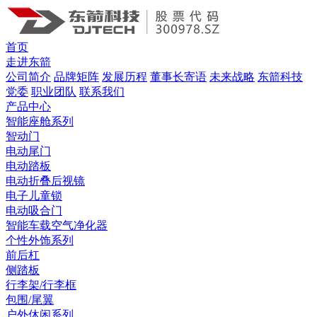
首页
走进东箭
公司简介
品牌矩阵
发展历程
董事长寄语
未来战略
东箭科技
党委
职业团队
联系我们
产品中心
智能座舱系列
智动门
电动尾门
电动踏板
电动折叠后视镜
电子儿童锁
电动吸合门
智能车载空气净化器
个性外饰系列
前后杠
侧踏板
行李架/行李框
包围/尾翼
户外休闲系列