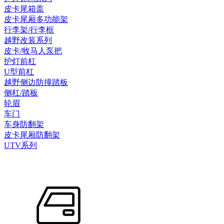
皮卡尾箱盖
皮卡尾厢多功能架
行李架/行李框
越野改装系列
皮卡/牧马人泵把
护灯前杠
U型前杠
越野侧边防撞踏板
侧杠/踏板
轮眉
车门
车身防翻架
皮卡尾厢防翻架
UTV系列