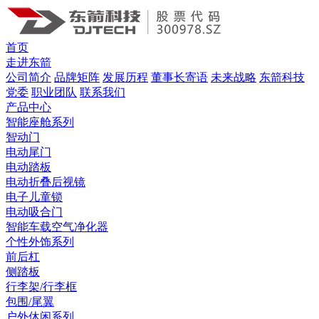
首页
走进东箭
公司简介
品牌矩阵
发展历程
董事长寄语
未来战略
东箭科技
党委
职业团队
联系我们
产品中心
智能座舱系列
智动门
电动尾门
电动踏板
电动折叠后视镜
电子儿童锁
电动吸合门
智能车载空气净化器
个性外饰系列
前后杠
侧踏板
行李架/行李框
包围/尾翼
户外休闲系列