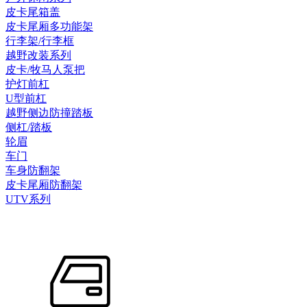
皮卡尾箱盖
皮卡尾厢多功能架
行李架/行李框
越野改装系列
皮卡/牧马人泵把
护灯前杠
U型前杠
越野侧边防撞踏板
侧杠/踏板
轮眉
车门
车身防翻架
皮卡尾厢防翻架
UTV系列