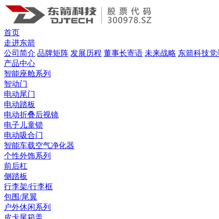
首页
走进东箭
公司简介
品牌矩阵
发展历程
董事长寄语
未来战略
东箭科技党
产品中心
智能座舱系列
智动门
电动尾门
电动踏板
电动折叠后视镜
电子儿童锁
电动吸合门
智能车载空气净化器
个性外饰系列
前后杠
侧踏板
行李架/行李框
包围/尾翼
户外休闲系列
皮卡尾箱盖