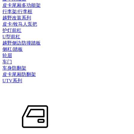
皮卡尾厢多功能架
行李架/行李框
越野改装系列
皮卡/牧马人泵把
护灯前杠
U型前杠
越野侧边防撞踏板
侧杠/踏板
轮眉
车门
车身防翻架
皮卡尾厢防翻架
UTV系列