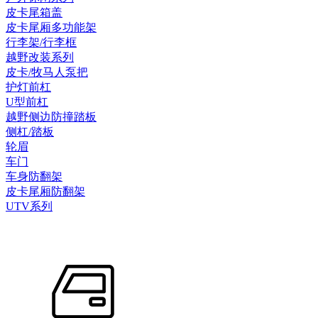
皮卡尾箱盖
皮卡尾厢多功能架
行李架/行李框
越野改装系列
皮卡/牧马人泵把
护灯前杠
U型前杠
越野侧边防撞踏板
侧杠/踏板
轮眉
车门
车身防翻架
皮卡尾厢防翻架
UTV系列