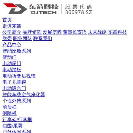
首页
走进东箭
公司简介
品牌矩阵
发展历程
董事长寄语
未来战略
东箭科技
党委
职业团队
联系我们
产品中心
智能座舱系列
智动门
电动尾门
电动踏板
电动折叠后视镜
电子儿童锁
电动吸合门
智能车载空气净化器
个性外饰系列
前后杠
侧踏板
行李架/行李框
包围/尾翼
户外休闲系列