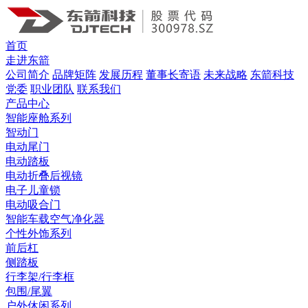
首页
走进东箭
公司简介
品牌矩阵
发展历程
董事长寄语
未来战略
东箭科技
党委
职业团队
联系我们
产品中心
智能座舱系列
智动门
电动尾门
电动踏板
电动折叠后视镜
电子儿童锁
电动吸合门
智能车载空气净化器
个性外饰系列
前后杠
侧踏板
行李架/行李框
包围/尾翼
户外休闲系列