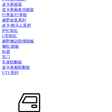
皮卡尾箱盖
皮卡尾厢多功能架
行李架/行李框
越野改装系列
皮卡/牧马人泵把
护灯前杠
U型前杠
越野侧边防撞踏板
侧杠/踏板
轮眉
车门
车身防翻架
皮卡尾厢防翻架
UTV系列