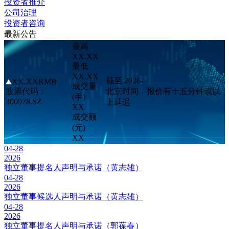
投资者推介
公司治理
投资者咨询
最新公告
最高
XX.XX
最低
XX.XX
截至 2026-
XX.XX
RMB
成交量
股票代码：
北京时间，报价有十五分钟或以
(手)
300978.SZ
上延迟
XX
成交额
(元)
XX
04-28
2026
独立董事提名人声明与承诺（黄志雄）
04-28
2026
独立董事候选人声明与承诺（黄志雄）
04-28
2026
独立董事提名人声明与承诺（郭葆春）