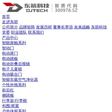
首页
走进东箭
公司简介
品牌矩阵
发展历程
董事长寄语
未来战略
东箭科技
党委
职业团队
联系我们
产品中心
智能座舱系列
智动门
电动尾门
电动踏板
电动折叠后视镜
电子儿童锁
电动吸合门
智能车载空气净化器
个性外饰系列
前后杠
侧踏板
行李架/行李框
包围/尾翼
户外休闲系列