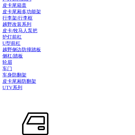
皮卡尾箱盖
皮卡尾厢多功能架
行李架/行李框
越野改装系列
皮卡/牧马人泵把
护灯前杠
U型前杠
越野侧边防撞踏板
侧杠/踏板
轮眉
车门
车身防翻架
皮卡尾厢防翻架
UTV系列