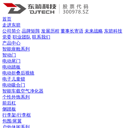
首页
走进东箭
公司简介
品牌矩阵
发展历程
董事长寄语
未来战略
东箭科技
党委
职业团队
联系我们
产品中心
智能座舱系列
智动门
电动尾门
电动踏板
电动折叠后视镜
电子儿童锁
电动吸合门
智能车载空气净化器
个性外饰系列
前后杠
侧踏板
行李架/行李框
包围/尾翼
户外休闲系列