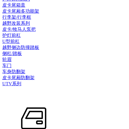
皮卡尾箱盖
皮卡尾厢多功能架
行李架/行李框
越野改装系列
皮卡/牧马人泵把
护灯前杠
U型前杠
越野侧边防撞踏板
侧杠/踏板
轮眉
车门
车身防翻架
皮卡尾厢防翻架
UTV系列