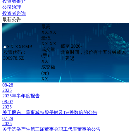
投资者推介
公司治理
投资者咨询
最新公告
最高
XX.XX
最低
XX.XX
截至 2026-
XX.XX
RMB
成交量
股票代码：
北京时间，报价有十五分钟或以
(手)
300978.SZ
上延迟
XX
成交额
(元)
XX
08-28
2025
2025年半年度报告
08-07
2025
关于股东、董事减持股份触及1%整数倍的公告
07-29
2025
关于选举产生第三届董事会职工代表董事的公告